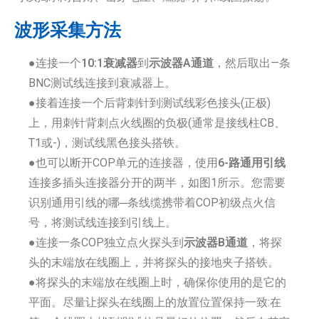
波形采集方法
●连接一个
10:1衰减器
到
示波器A通道
，然后取出—条
BNC测试线连接到衰减器上。
●接着连接一个后背刺针到测试线彩色接头(正极)
上，用刺针背刺点火线圈的负极(通常是接线柱CB、
T1或-)，测试线黑色接头搭铁。
●也可以断开COP单元的连接器，使用
6-路通用引线
连接多插头连接器分开的两半，如图1所示。您需要
识别通用引线的哪─条线缆携带着COP初级点火信
号，将测试线连接到引线上。
●连接一条COP独立点火探头到
示波器B通道
，将探
头的末端放在线圈上，并将探头的接地夹子搭铁。
●将探头的末端放在线圈上时，确保你使用的是它的
平面。尽量让探头在线圈上的放置位置保持一致:在