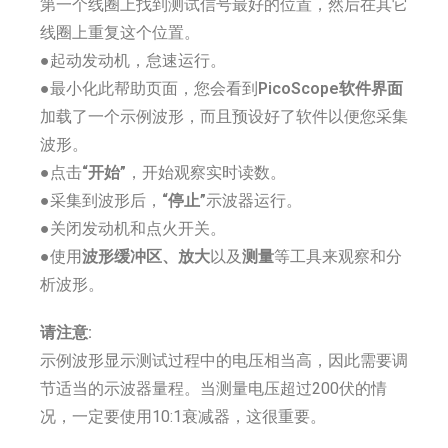
第一个线圈上找到测试信号最好的位置，然后在其它
线圈上重复这个位置。
●起动发动机，怠速运行。
●最小化此帮助页面，您会看到
PicoScope软件界面
加载了一个示例波形，而且预设好了软件以便您采集
波形。
●点击
“开始”
，开始观察实时读数。
●采集到波形后，
“停止”
示波器运行。
●关闭发动机和点火开关。
●使用
波形缓冲区、放大
以及
测量
等工具来观察和分
析波形。
请注意:
示例波形显示测试过程中的电压相当高，因此需要调
节适当的示波器量程。当测量电压超过200伏的情
况，一定要使用10:1衰减器，这很重要。