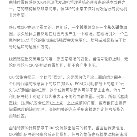
曲轴位置传感器(CKP)是现代发动机管理系统必须具备的基本部件之
一。它的结构虽然非常简单，但CKP的正常工作对高效运行的发动机
非常重要。
感应式CKP由两个重要的元件组成，
一个线圈
缠绕在
一个永久磁体
周
围，永久磁体会自然地在线圈周围产生一个磁场。在磁场引入一个金
属物体(以信号轮的形式)磁场强度会发生变化，增强或减弱取决于信
号轮运转的速度和方向。
线圈感应出交流电压的唯一原因是磁场的变化。当信号轮静止时，无
论信号轮与CKP的相对位置如何，都不会产生电压。
CKP波形会显示一个信号“丢失”，这是因为信号轮上面的齿之间有一
个相等间隔的故意留下的缺口(缺齿)。PCM会利用信号上的这个“丢
失”来识别曲轴的位置，这个位置可能是也可能不是上止点。汽车厂
利用信号轮上的这个缺齿来表示不同的曲轴位置。例如，所有活塞成
直线、(发动机安全位置)上止点、上止点前的角度，或者他们会选择
间隔90度的缺齿组合。查阅相关的汽车手册来精确判定信号所指的
曲轴位置。
曲轴转速的计算是基于CKP交流输出信号的频率。当曲轴转速增加，
CKP输出信号的频率会成正比增加。信号的幅值也随着发动机转速增