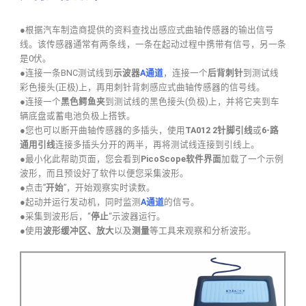
●根据汽车制造商提供的资料查找出感应式曲轴传感器的输出信号
线。该传感器通常有两条线，一条在起动过程中携带有信号，另一条
是0伏。
●连接一条BNC测试线到
示波器
A通道
，连接一个
后背刺针
到测试线
彩色接头(正极)上，再用刺针背刺感应式曲轴传感器的信号线。
●连接一个
黑色鳄鱼夹
到测试线的黑色接头(负极)上，并将它夹到车
辆底盘或蓄电池负极上搭铁。
●您也可以断开曲轴传感器的多插头，使用
TA012 2针脚引线
或
6-路
通用引线
连接多插头分开的两半，再将测试线连接到引线上。
●最小化此帮助页面，您会看到
PicoScope软件界面
加载了一个示例
波形，而且预设好了软件以便您采集波形。
●点击”
开始
”，开始观察实时读数。
●起动并运行发动机，同时监测
A通道
的信号。
●采集到波形后，“
停止
“示波器运行。
●使用
波形缓冲区、放大
以及
测量
等工具来观察和分析波形。