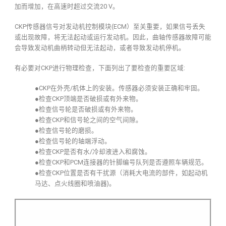
加而增加，在高速时超过交流20 V。
CKP传感器信号对发动机控制模块(ECM）至关重要，如果信号丢失
或出现故障，将无法起动或运行发动机。因此，曲轴传感器故障可能
会导致发动机曲柄转动但无法起动，或者导致发动机停机。
有必要对CKP进行物理检查，下面列出了要检查的重要区域:
●CKP在外壳/机体上的安装。传感器必须安装正确和牢固。
●检查CKP顶端是否破损或有外来物。
●检查信号轮是否破损或有外来物。
●检查CKP和信号轮之间的空气间隙。
●检查信号轮的磨损。
●检查信号轮的轴端浮动。
●检查CKP是否有水/冷却液进入和腐蚀。
●检查CKP和PCM连接器的针脚编号队列是否遵照车辆规范。
●检查CKP位置是否有干扰源（消耗大电流的部件，如起动机
马达、点火线圈和喷油器)。