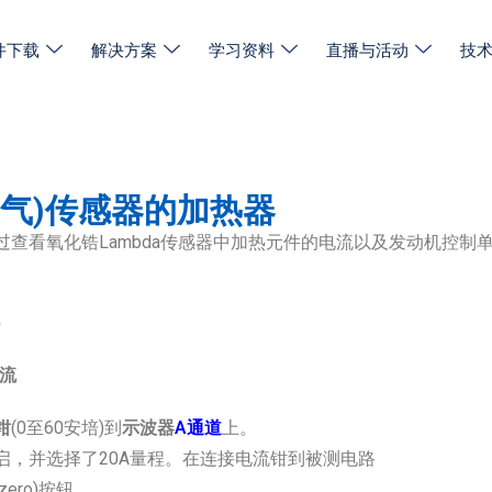
件下载
解决方案
学习资料
直播与活动
技
(氧气)传感器的加热器
查看氧化锆Lambda传感器中加热元件的电流以及发动机控制单
流
钳
(0至60安培)到
示波器
A通道
上。
开启，并选择了20A量程。在连接电流钳到被测电路
ero)按钮。