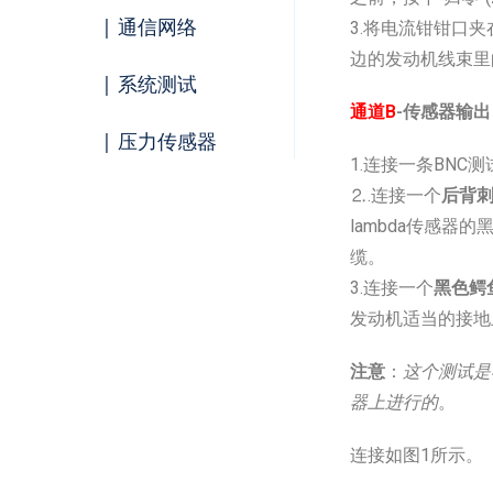
| 通信网络
3.将电流钳钳口夹
边的发动机线束里
| 系统测试
通道B
-传感器输出
| 压力传感器
1.连接一条BNC
⒉.连接一个
后背
lambda传感
缆。
3.连接一个
黑色鳄
发动机适当的接地
注意
：
这个测试是
器上进行的
。
连接如图1所示。