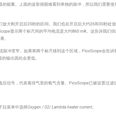
器的能量。上面的波形很困难看到单独的脉冲，所以我们需要使
放大刚开启后20秒的区间。我们也在开启后大约26和30秒处放置
oScope显示两个标尺间的平均电流是大约860 mA。这告诉我
效果。
流脉冲变窄。如果将两个标尺移到这个区域，PicoScope会告
热器的输出因此会更低。
压信号，代表着排气里的氧气含量。PicoScope已被设置过
下拉菜单中选择
Oxygen / 02/ Lambda heater current
。