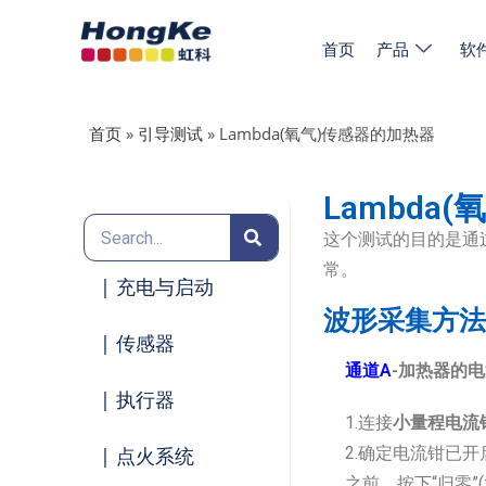
首页
产品
软
首页
»
引导测试
»
Lambda(氧气)传感器的加热器
Lambda
这个测试的目的是通过
常。
| 充电与启动
波形采集方法
| 传感器
通道A
-加热器的电
| 执行器
1.连接
小量程电流
| 点火系统
2.确定电流钳已
之前，按下“归零”(z