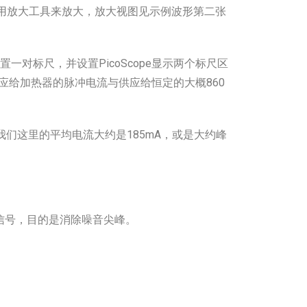
用放大工具来放大，放大视图见示例波形第二张
一对标尺，并设置PicoScope显示两个标尺区
们供应给加热器的脉冲电流与供应给恒定的大概860
诉我们这里的平均电流大约是185mA，或是大约峰
滤信号，目的是消除噪音尖峰。